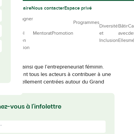
Être partenaire
Nous contacter
Espace privé
Accompagner
Programmes
votre
Diversité
Bâtir
Ca
r
personnel
Mentorat
Promotion
et
avec
de
le
féminin en
Inclusion
Elles
mé
construction
tenues par une communauté inclusive d’hommes.
emmes ainsi que l’entrepreneuriat féminin.
 en incitant tous les acteurs à contribuer à une
tions actuellement centrées autour du Grand
z-vous à l'infolettre