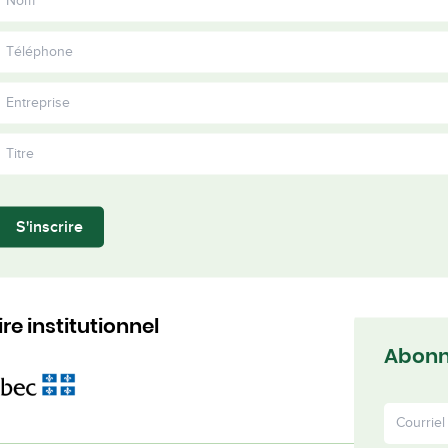
Devenir membre
Formations
Ergonomie
Kiné
et
prévention
Rapport
manutention
et pratiques
Travaille
s
Partenaires
annuel
de charges
saines de
ensemb
2024
en
travail en
construction
construction
ésentons les femmes du secteur de la construction, sou
nous encourageons le développement professionnel des f
S'inscrire
ons à susciter un changement positif dans notre industrie,
us équitable et prospère. Nous entendons étendre nos ac
 travers tout le Québec.
re institutionnel
Abonne