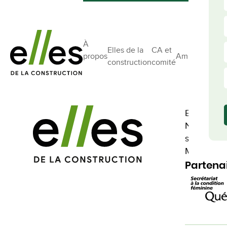
À
Elles de la
CA et
propos
Ambassadrice
construction
comité
Nous repr
Ensemble, 
Nous aspir
société pl
Montréal à
Partenai