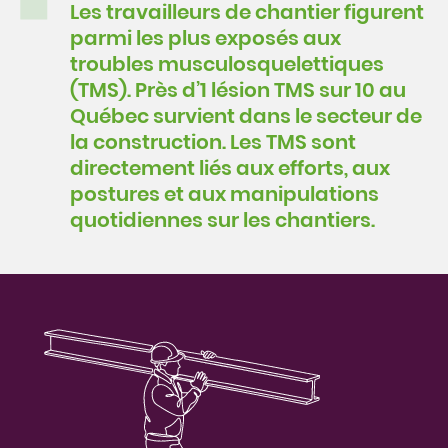
Les travailleurs de chantier figurent
parmi les plus exposés aux
troubles musculosquelettiques
(TMS). Près d’1 lésion TMS sur 10 au
Québec survient dans le secteur de
la construction. Les TMS sont
directement liés aux efforts, aux
postures et aux manipulations
quotidiennes sur les chantiers.