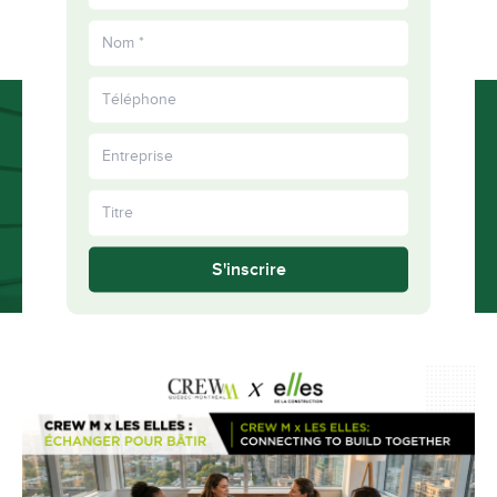
EN
épanouis
Plus
ensemble
S'inscrire