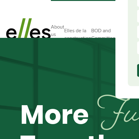
About
Elles de la
BOD and
us
Ambassad
construction
Committees
Ful
More