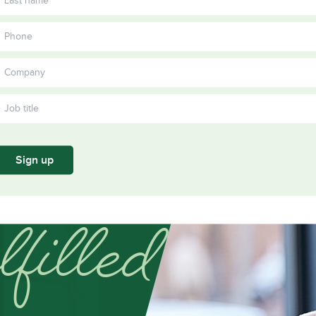
Become a member
Become a
Training
Kinesiology
Ergonomics
Prevention
Su
Annual
and Material
and Healthy
Working
yo
ors
Partners
report
Handling in
Work
Together
sta
2024
Construction
Practices in
co
Construction
Sign up
filled