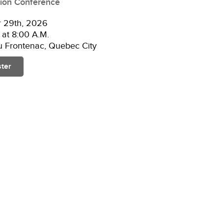
ion Conference
r 29th, 2026
g at 8:00 A.M.
 Frontenac, Quebec City
ster