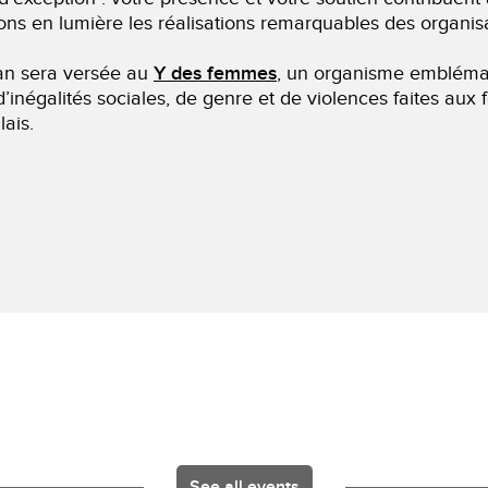
 en lumière les réalisations remarquables des organisat
can sera versée au
Y des femmes
, un organisme emblémat
 d’inégalités sociales, de genre et de violences faites a
ais.
See all events