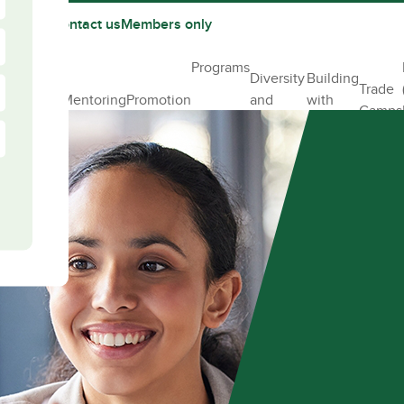
 partner
Contact us
Members only
pporting
Programs
Diversity
Building
ur female
Trade
Mentoring
Promotion
and
with
ff in
Camps
Inclusion
Elles
nstruction